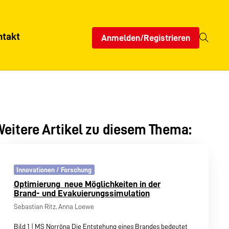
ntakt
Anmelden/Registrieren
eitere Artikel zu diesem Thema:
Innovationen / Forschung
Optimierung  neue Möglichkeiten in der
Brand- und Evakuierungssimulation
Sebastian Ritz, Anna Loewe
Bild 1 | MS Norröna Die Entstehung eines Brandes bedeutet