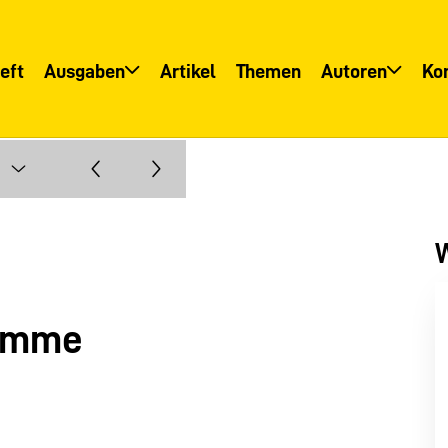
eft
Ausgaben
Artikel
Themen
Autoren
Ko
Übersicht
Übersicht
Informationsservice
Autoreninfo
W
ramme