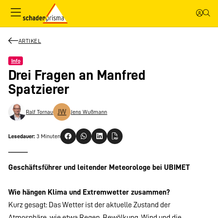
ARTIKEL
Info
Drei Fragen an Manfred
Spatzierer
JW
Ralf Tornau
Jens Wußmann
Lesedauer:
3 Minuten
Geschäftsführer und leitender Meteorologe bei UBIMET
Wie hängen Klima und Extremwetter zusammen?
Kurz gesagt: Das Wetter ist der aktuelle Zustand der
Atmosphäre, wie etwa Regen, Bewölkung, Wind und die