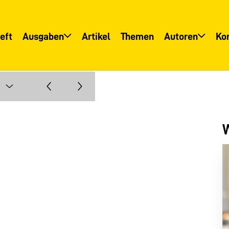
eft
Ausgaben
Artikel
Themen
Autoren
Ko
Übersicht
Übersicht
Informationsservice
Autoreninfo
W