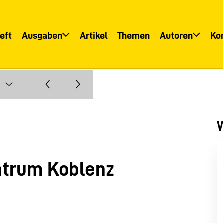
eft
Ausgaben
Artikel
Themen
Autoren
Ko
Übersicht
Übersicht
Informationsservice
Autoreninfo
W
entrum Koblenz