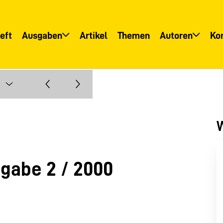
eft
Ausgaben
Artikel
Themen
Autoren
Ko
Übersicht
Übersicht
Informationsservice
Autoreninfo
W
gabe 2 / 2000