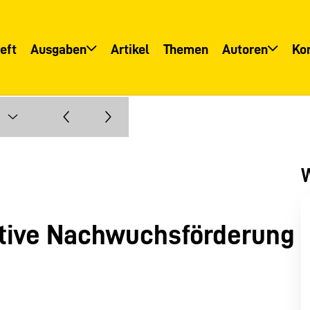
eft
Ausgaben
Artikel
Themen
Autoren
Ko
Übersicht
Übersicht
Informationsservice
Autoreninfo
W
ktive Nachwuchsförderung