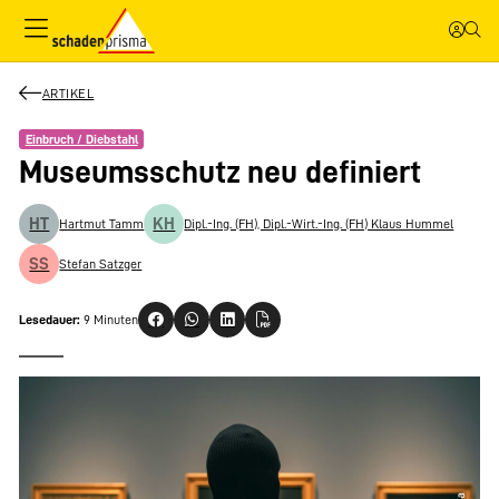
ARTIKEL
Einbruch / Diebstahl
Museumsschutz neu definiert
HT
KH
Hartmut Tamm
Dipl.-Ing. (FH), Dipl.-Wirt.-Ing. (FH) Klaus Hummel
SS
Stefan Satzger
Lesedauer:
9 Minuten