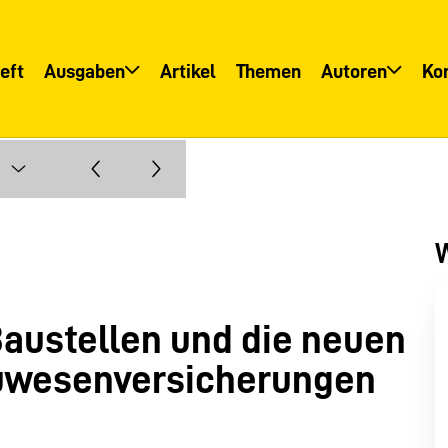
eft
Ausgaben
Artikel
Themen
Autoren
Ko
Übersicht
Übersicht
Informationsservice
Autoreninfo
W
austellen und die neuen
auwesenversicherungen