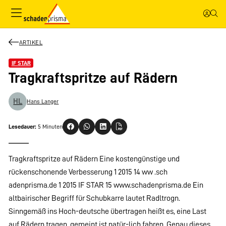
ARTIKEL
IF STAR
Tragkraftspritze auf Rädern
HL
Hans Langer
Lesedauer:
5 Minuten
Tragkraftspritze auf Rädern Eine kostengünstige und
rückenschonende Verbesserung 1 2015 14 ww .sch
adenprisma.de 1 2015 IF STAR 15 www.schadenprisma.de Ein
altbairischer Begriff für Schubkarre lautet Radltrogn.
Sinngemäß ins Hoch-deutsche übertragen heißt es, eine Last
auf Rädern tragen, gemeint ist natür-lich fahren. Genau dieses