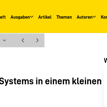
eft
Ausgaben
Artikel
Themen
Autoren
Ko
Übersicht
Übersicht
Informationsservice
Autoreninfo
W
-Systems in einem kleinen