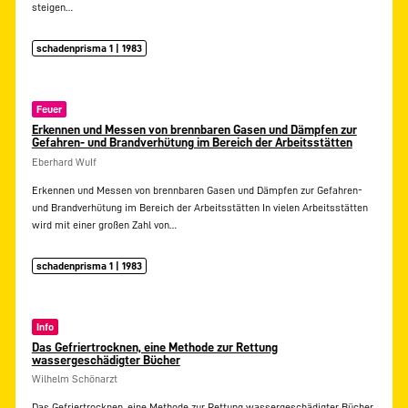
steigen…
schadenprisma 1 | 1983
Feuer
Erkennen und Messen von brennbaren Gasen und Dämpfen zur
Gefahren- und Brandverhütung im Bereich der Arbeitsstätten
Eberhard WuIf
Erkennen und Messen von brennbaren Gasen und Dämpfen zur Gefahren-
und Brandverhütung im Bereich der Arbeitsstätten In vielen Arbeitsstätten
wird mit einer großen Zahl von…
schadenprisma 1 | 1983
Info
Das Gefriertrocknen, eine Methode zur Rettung
wassergeschädigter Bücher
Wilhelm Schönarzt
Das Gefriertrocknen, eine Methode zur Rettung wassergeschädigter Bücher