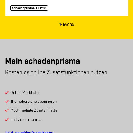
schadenprisma 1 | 1983
1-6
von
6
Mein schadenprisma
Kostenlos online Zusatzfunktionen nutzen
Online Merkliste
Themebereiche abonnieren
Multimediale Zusatzinhalte
und vieles mehr …
Jetzt anmelden/registrieren