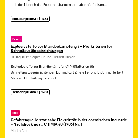
sich der Mensch das Feuer nutzbargemacht, aber häufig kam…
schadenprisma 1 | 1988
Feuer
Explosivstoffe zur Brandbekämpfung ? – Prüfkriterien für
Schnellauslöseeinrichtungen
Dr.-Ing. Kurt Ziegler, Dr.-Ing. Herbert Meyer
Explosivstoffe zur Brandbekämpfung? Prüfkriterien für
Schnellauslöseeinrichtungen Dr.-Ing. Kurt Z i e g I e rund Dipl.-Ing. Herbert
Me y e r 1. Einleitung Es klingt…
schadenprisma 1 | 1988
Info
Gefahrenquelle statische Elektrizität in der chemischen Industrie
– Nachdruck aus .. CHIMIA 40 (1986) Nr. 1
Martin Glor