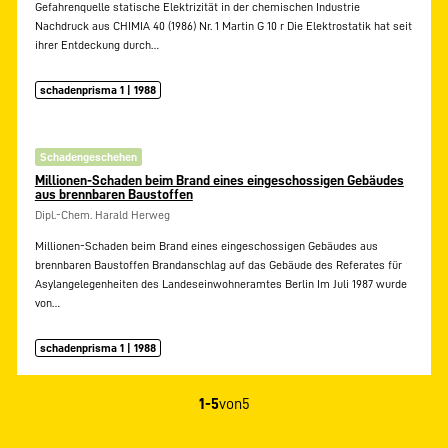
Gefahrenquelle statische Elektrizität in der chemischen Industrie
Nachdruck aus CHIMIA 40 (1986) Nr. 1 Martin G 10 r Die Elektrostatik hat seit
ihrer Entdeckung durch…
schadenprisma 1 | 1988
Schadengeschehen
Millionen-Schaden beim Brand eines eingeschossigen Gebäudes
aus brennbaren Baustoffen
Dipl.-Chem. Harald Herweg
Millionen-Schaden beim Brand eines eingeschossigen Gebäudes aus
brennbaren Baustoffen Brandanschlag auf das Gebäude des Referates für
Asylangelegenheiten des Landeseinwohneramtes Berlin Im Juli 1987 wurde
von…
schadenprisma 1 | 1988
1-5
von
5