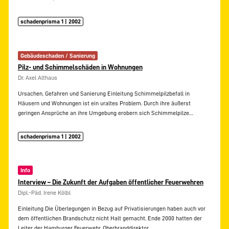
schadenprisma 1 | 2002
Gebäudeschaden / Sanierung
Pilz- und Schimmelschäden in Wohnungen
Dr. Axel Althaus
Ursachen, Gefahren und Sanierung Einleitung Schimmelpilzbefall in
Häusern und Wohnungen ist ein uraltes Problem. Durch ihre äußerst
geringen Ansprüche an ihre Umgebung erobern sich Schimmelpilze…
schadenprisma 1 | 2002
Info
Interview – Die Zukunft der Aufgaben öffentlicher Feuerwehren
Dipl.-Päd. Irene Kölbl
Einleitung Die Überlegungen in Bezug auf Privatisierungen haben auch vor
dem öffentlichen Brandschutz nicht Halt gemacht. Ende 2000 hatten der
Leiter der Hamburger Feuerwehr, Oberbranddirektor…