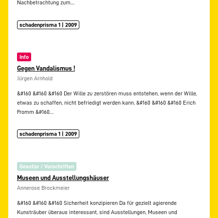
Nachbetrachtung zum…
schadenprisma 1 | 2009
Info
Gegen Vandalismus !
Jürgen Arnhold
&#160 &#160 &#160 Der Wille zu zerstören muss entstehen, wenn der Wille,
etwas zu schaffen, nicht befriedigt werden kann. &#160 &#160 &#160 Erich
Fromm &#160…
schadenprisma 1 | 2009
Gesetze / Vorschriften
Museen und Ausstellungshäuser
Annerose Brockmeier
&#160 &#160 &#160 Sicherheit konzipieren Da für gezielt agierende
Kunsträuber überaus interessant, sind Ausstellungen, Museen und