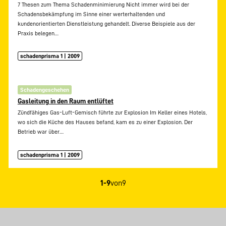
7 Thesen zum Thema Schadenminimierung Nicht immer wird bei der
Schadensbekämpfung im Sinne einer werterhaltenden und
kundenorientierten Dienstleistung gehandelt. Diverse Beispiele aus der
Praxis belegen…
schadenprisma 1 | 2009
Schadengeschehen
Gasleitung in den Raum entlüftet
Zündfähiges Gas-Luft-Gemisch führte zur Explosion Im Keller eines Hotels,
wo sich die Küche des Hauses befand, kam es zu einer Explosion. Der
Betrieb war über…
schadenprisma 1 | 2009
1-9
von
9