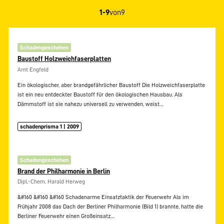
1-9
von
9
Schadengeschehen
Baustoff Holzweichfaserplatten
Arnt Engfeld
Ein ökologischer, aber brandgefährlicher Baustoff Die Holzweichfaserplatte
ist ein neu entdeckter Baustoff für den ökologischen Hausbau. Als
Dämmstoff ist sie nahezu universell zu verwenden, weist…
schadenprisma 1 | 2009
Schadengeschehen
Brand der Philharmonie in Berlin
Dipl.-Chem. Harald Herweg
&#160 &#160 &#160 Schadenarme Einsatztaktik der Feuerwehr Als im
Frühjahr 2008 das Dach der Berliner Philharmonie (Bild 1) brannte, hatte die
Berliner Feuerwehr einen Großeinsatz…