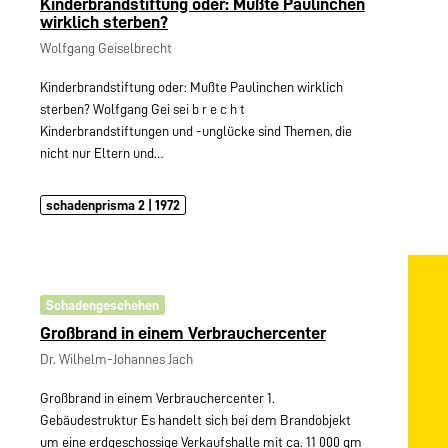
Kinderbrandstiftung oder: Mußte Paulinchen
wirklich sterben?
Wolfgang Geiselbrecht
Kinderbrandstiftung oder: Mußte Paulinchen wirklich
sterben? Wolfgang Gei sei b r e c h t
Kinderbrandstiftungen und -unglücke sind Themen, die
nicht nur Eltern und…
schadenprisma 2 | 1972
Schadengeschehen
Großbrand in einem Verbrauchercenter
Dr. Wilhelm-Johannes Jach
Großbrand in einem Verbrauchercenter 1.
Gebäudestruktur Es handelt sich bei dem Brandobjekt
um eine erdgeschossige Verkaufshalle mit ca. 11 000 qm