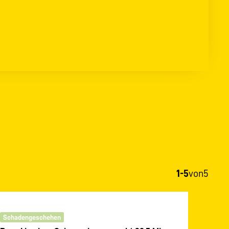
1-5
von
5
Schadengeschehen