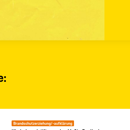
e:
Brandschutzerziehung/-aufklärung