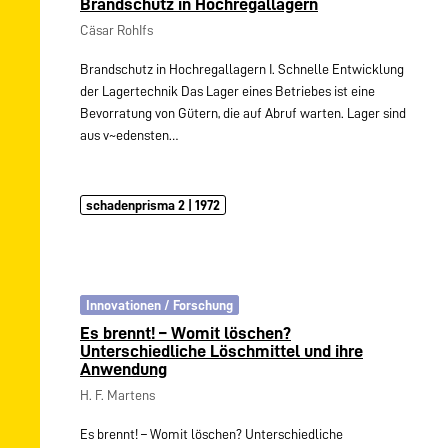
Brandschutz in Hochregallagern
Cäsar RohIfs
Brandschutz in Hochregallagern I. Schnelle Entwicklung
der Lagertechnik Das Lager eines Betriebes ist eine
Bevorratung von Gütern, die auf Abruf warten. Lager sind
aus v~edensten…
schadenprisma 2 | 1972
Innovationen / Forschung
Es brennt! – Womit löschen?
Unterschiedliche Löschmittel und ihre
Anwendung
H. F. Martens
Es brennt! – Womit löschen? Unterschiedliche