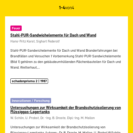
1-4
von
4
Feuer
Stahl-PUR-Sandwichelemente für Dach und Wand
Hans-Fritz Karst, Sighart Federolf
Stahl-PUR-Sandwichelemente für Dach und Wand Branderfahrungen bei
Brandfällen und Versuchen 1 Vorbemerkung Stahl-PUR-Sandwichelemente
(Bild 1) gehören zu den gebäudeumhüllenden Flächenbauteilen für Dach und
Wand. Wetterhaut,…
schadenprisma 2 | 1987
Innovationen / Forschung
Untersuchungen zur Wirksamkeit der Brandschutzisolierung von
Flüssiggas-Lagertanks
W. Schön, U. Probst, Dr. -Ing. B. Droste, Dipl.-Ing. M. Mallon
Untersuchungen zur Wirksamkeit der Brandschutzisolierung von
Flüssiggas-Lagertanks Autoren : Dr. B. Droste, M. Mallon, U. Probst,W.Schön