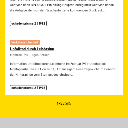
Acetylen nach DIN 8545 1. Einleitung Hauptdruckreglerfür Acetylen haben
die Aufgabe, den von der Flaschenbatterie kommenden Druck auf…
schadenprisma 2 | 1992
Verkehrssicherheit
Unfalltod durch Leichtsinn
Manfred Rau, Jürgen Betsch
information Unfalltod durch Leichtsinn Im Februar 1991 rutschte bei
Montagearbeiten ein Lkw mit 7,5 t zulässigem Gesamtgewicht im Bereich
der Hinterachse vom Stempel des einzigen…
schadenprisma 2 | 1992
1-5
von
5