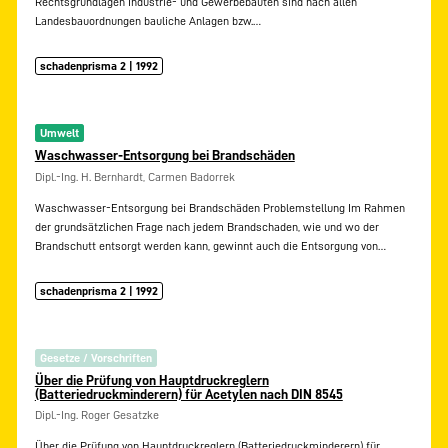
Rechtsgrundlagen Industrie- und Gewerbebauten sind nach allen
Landesbauordnungen bauliche Anlagen bzw.…
schadenprisma 2 | 1992
Umwelt
Waschwasser-Entsorgung bei Brandschäden
Dipl.-Ing. H. Bernhardt, Carmen Badorrek
Waschwasser-Entsorgung bei Brandschäden Problemstellung Im Rahmen
der grundsätzlichen Frage nach jedem Brandschaden, wie und wo der
Brandschutt entsorgt werden kann, gewinnt auch die Entsorgung von…
schadenprisma 2 | 1992
Gesetze / Vorschriften
Über die Prüfung von Hauptdruckreglern
(Batteriedruckminderern) für Acetylen nach DIN 8545
Dipl.-Ing. Roger Gesatzke
Über die Prüfung von Hauptdruckreglern (Batteriedruckminderern) für