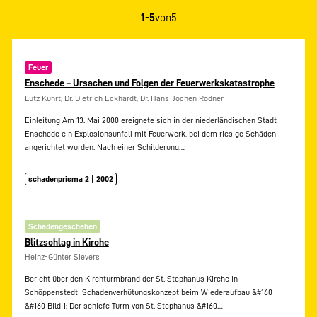
1-5
von
5
Feuer
Enschede – Ursachen und Folgen der Feuerwerkskatastrophe
Lutz Kuhrt, Dr. Dietrich Eckhardt, Dr. Hans-Jochen Rodner
Einleitung Am 13. Mai 2000 ereignete sich in der niederländischen Stadt
Enschede ein Explosionsunfall mit Feuerwerk, bei dem riesige Schäden
angerichtet wurden. Nach einer Schilderung…
schadenprisma 2 | 2002
Schadengeschehen
Blitzschlag in Kirche
Heinz-Günter Sievers
Bericht über den Kirchturmbrand der St. Stephanus Kirche in
Schöppenstedt  Schadenverhütungskonzept beim Wiederaufbau &#160
&#160 Bild 1: Der schiefe Turm von St. Stephanus &#160…