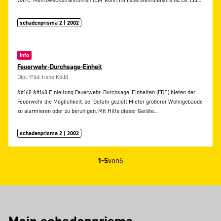
von C-Mehrzweckstrahlrohren (CM-Rohr) im Feuerwehrdienst sind ca. 150…
schadenprisma 2 | 2002
Info
Feuerwehr-Durchsage-Einheit
Dipl.-Päd. Irene Kölbl
&#160 &#160 Einleitung Feuerwehr-Durchsage-Einheiten (FDE) bieten der
Feuerwehr die Möglichkeit, bei Gefahr gezielt Mieter größerer Wohngebäude
zu alarmieren oder zu beruhigen. Mit Hilfe dieser Geräte…
schadenprisma 2 | 2002
1-5
von
5