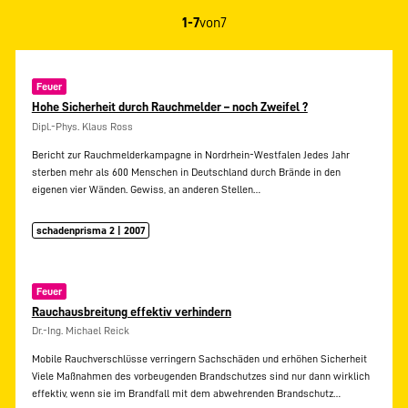
1-7
von
7
Feuer
Hohe Sicherheit durch Rauchmelder – noch Zweifel ?
Dipl.-Phys. Klaus Ross
Bericht zur Rauchmelderkampagne in Nordrhein-Westfalen Jedes Jahr
sterben mehr als 600 Menschen in Deutschland durch Brände in den
eigenen vier Wänden. Gewiss, an anderen Stellen…
schadenprisma 2 | 2007
Feuer
Rauchausbreitung effektiv verhindern
Dr.-Ing. Michael Reick
Mobile Rauchverschlüsse verringern Sachschäden und erhöhen Sicherheit
Viele Maßnahmen des vorbeugenden Brandschutzes sind nur dann wirklich
effektiv, wenn sie im Brandfall mit dem abwehrenden Brandschutz…