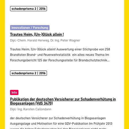
schadenprisma 2 | 2016
Innovationen / Forschung
Trautes Heim, (Un-)Glück allein !
Dipl.-Chem. Harald Herweg, Dr. Ing. Peter Wagner
Trautes Heim, (Un-)Glück allein! Auswertung einer Stichprobe von 258
Brandtoten Brand- und Feuerwehrstatistik  ein altes neues Thema Im
Forschungsbericht 125 der Forschungsstelle für Brandschutztechnik…
schadenprisma 2 | 2016
Info
Publikation der deutschen Versicherer zur Schadenverhütung in
Biogasanlagen (VdS 3470)
Dipl.-Ing. Karsten Callondann
der deutschen Versicherer zur Schadenverhütung in Biogasanlagen
Ausgangslage und Motivation für eine GDV-Publikation Im Frühjahr 2013
waren die hohen Schadenquoten bei den Biogasanlagen nicht mehr…