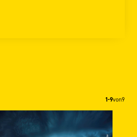
1-9
von
9