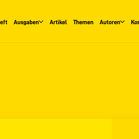
eft
Ausgaben
Artikel
Themen
Autoren
Ko
Übersicht
Übersicht
Informationsservice
Autoreninfo