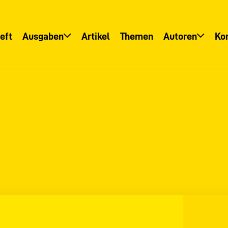
eft
Ausgaben
Artikel
Themen
Autoren
Ko
Übersicht
Übersicht
Informationsservice
Autoreninfo