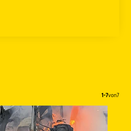
1-7
von
7