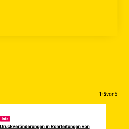
1-5
von
5
Info
Druckveränderungen in Rohrleitungen von