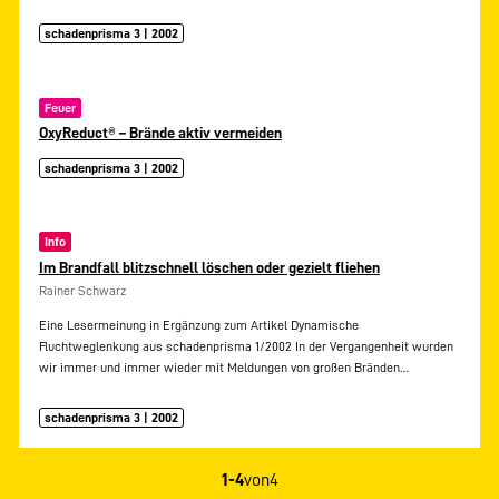
schadenprisma 3 | 2002
Feuer
OxyReduct® – Brände aktiv vermeiden
schadenprisma 3 | 2002
Info
Im Brandfall blitzschnell löschen oder gezielt fliehen
Rainer Schwarz
Eine Lesermeinung in Ergänzung zum Artikel Dynamische
Fluchtweglenkung aus schadenprisma 1/2002 In der Vergangenheit wurden
wir immer und immer wieder mit Meldungen von großen Bränden…
schadenprisma 3 | 2002
1-4
von
4