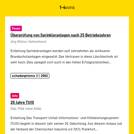
1-4
von
4
Feuer
Überprüfung von Sprinkleranlagen nach 25 Betriebsjahren
Jörg Wilms-Vahrenhorst
Einleitung Sprinkleranlagen werden seit Jahrzehnten als wirksame
Brandschutzanlagen eingesetzt. Das Vertrauen in diese Löschtechnik ist
sehr hoch. Dies spiegelt sich auch in den hohen Erfolgsstatistiken…
schadenprisma 3 | 2002
Info
20 Jahre TUIS
Dipl.-Päd. Irene Kölbl
Einleitung Das Transport-Unfall-Informations- und Hilfeleistungssystem
(TUIS) begeht in diesem Jahr seinen 20. Geburtstag. Aus diesem Anlass lud
der Verband der Chemischen Industrie e.V. (VCI), Frankfurt,…