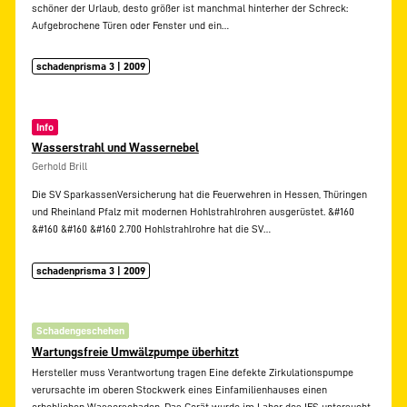
schöner der Urlaub, desto größer ist manchmal hinterher der Schreck:
Aufgebrochene Türen oder Fenster und ein…
schadenprisma 3 | 2009
Info
Wasserstrahl und Wassernebel
Gerhold Brill
Die SV SparkassenVersicherung hat die Feuerwehren in Hessen, Thüringen
und Rheinland Pfalz mit modernen Hohlstrahlrohren ausgerüstet. &#160
&#160 &#160 &#160 2.700 Hohlstrahlrohre hat die SV…
schadenprisma 3 | 2009
Schadengeschehen
Wartungsfreie Umwälzpumpe überhitzt
Hersteller muss Verantwortung tragen Eine defekte Zirkulationspumpe
verursachte im oberen Stockwerk eines Einfamilienhauses einen