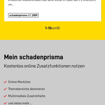
erheblichen Wasserschaden. Das Gerät wurde im Labor des IFS untersucht,
um…
schadenprisma 3 | 2009
1-10
von
10
Mein schadenprisma
Kostenlos online Zusatzfunktionen nutzen
Online Merkliste
Themebereiche abonnieren
Multimediale Zusatzinhalte
und vieles mehr …