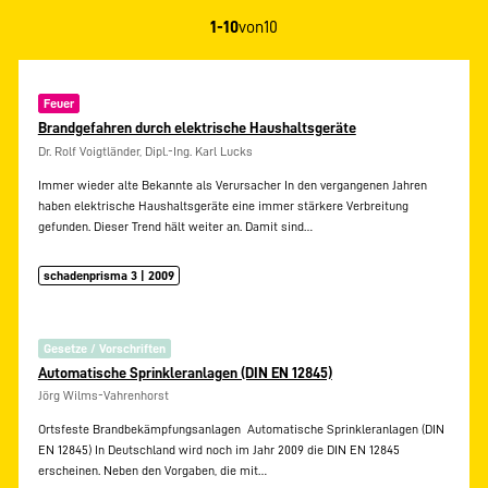
1-10
von
10
Feuer
Brandgefahren durch elektrische Haushaltsgeräte
Dr. Rolf Voigtländer, Dipl.-Ing. Karl Lucks
Immer wieder alte Bekannte als Verursacher In den vergangenen Jahren
haben elektrische Haushaltsgeräte eine immer stärkere Verbreitung
gefunden. Dieser Trend hält weiter an. Damit sind…
schadenprisma 3 | 2009
Gesetze / Vorschriften
Automatische Sprinkleranlagen (DIN EN 12845)
Jörg Wilms-Vahrenhorst
Ortsfeste Brandbekämpfungsanlagen  Automatische Sprinkleranlagen (DIN
EN 12845) In Deutschland wird noch im Jahr 2009 die DIN EN 12845
erscheinen. Neben den Vorgaben, die mit…