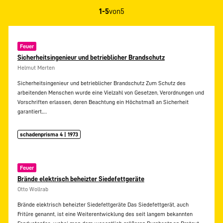
1-5
von
5
Feuer
Sicherheitsingenieur und betrieblicher Brandschutz
Helmut Merten
Sicherheitsingenieur und betrieblicher Brandschutz Zum Schutz des
arbeitenden Menschen wurde eine Vielzahl von Gesetzen, Verordnungen und
Vorschriften erlassen, deren Beachtung ein Höchstmaß an Sicherheit
garantiert.…
schadenprisma 4 | 1973
Feuer
Brände elektrisch beheizter Siedefettgeräte
Otto Wollrab
Brände elektrisch beheizter Siedefettgeräte Das Siedefettgerät, auch
Fritüre genannt, ist eine Weiterentwicklung des seit langem bekannten