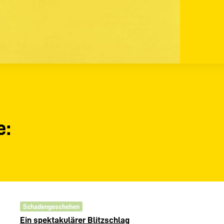
e:
Schadengeschehen
Ein spektakulärer Blitzschlag