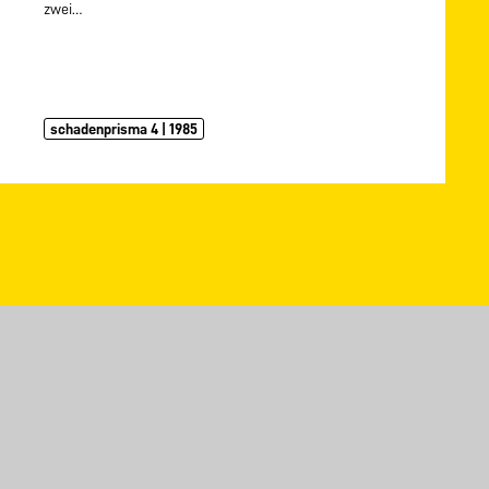
zwei…
schadenprisma 4 | 1985