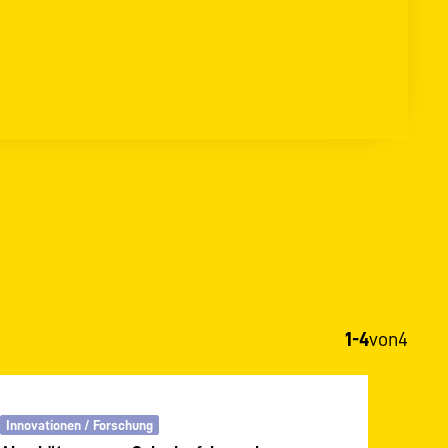
1-4
von
4
Innovationen / Forschung