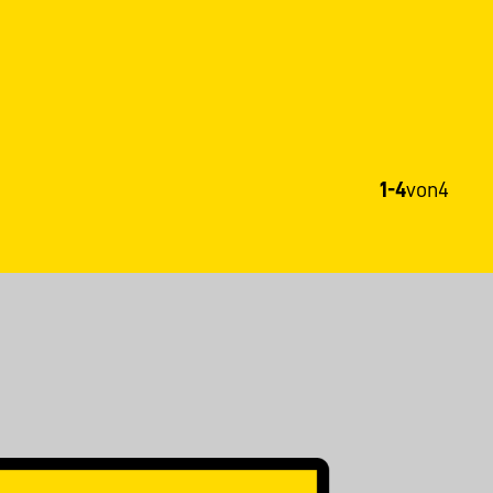
1-4
von
4