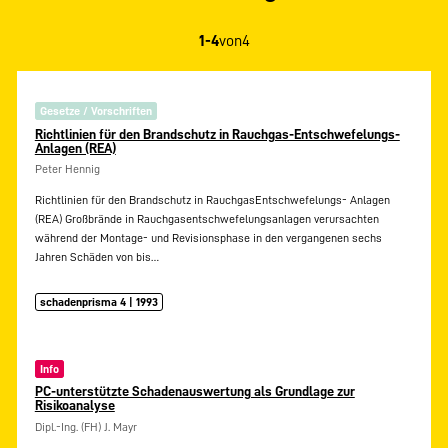
1-4
von
4
Gesetze / Vorschriften
Richtlinien für den Brandschutz in Rauchgas-Entschwefelungs-
Anlagen (REA)
Peter Hennig
Richtlinien für den Brandschutz in RauchgasEntschwefelungs- Anlagen
(REA) Großbrände in Rauchgasentschwefelungsanlagen verursachten
während der Montage- und Revisionsphase in den vergangenen sechs
Jahren Schäden von bis…
schadenprisma 4 | 1993
Info
PC-unterstützte Schadenauswertung als Grundlage zur
Risikoanalyse
Dipl.-Ing. (FH) J. Mayr