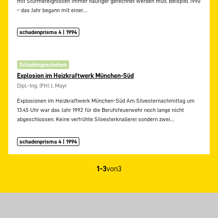
mit Sturmereignissen immer häufiger gerechnet werden muß. Beispiel 1990
– das Jahr begann mit einer…
schadenprisma 4 | 1994
Schadengeschehen
Explosion im Heizkraftwerk München-Süd
Dipl.-Ing. (FH) J. Mayr
Explosionen im Heizkraftwerk München-Süd Am Silvesternachmittag um
13.45 Uhr war das Jahr 1992 für die Berufsfeuerwehr noch lange nicht
abgeschlossen. Keine verfrühte Silvesterknallerei sondern zwei…
schadenprisma 4 | 1994
1-3
von
3