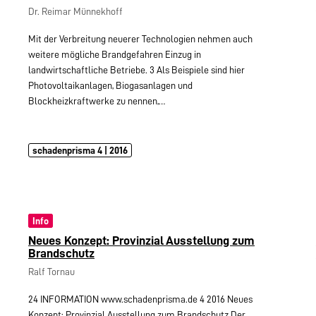
Dr. Reimar Münnekhoff
Mit der Verbreitung neuerer Technologien nehmen auch
weitere mögliche Brandgefahren Einzug in
landwirtschaftliche Betriebe. 3 Als Beispiele sind hier
Photovoltaikanlagen, Biogasanlagen und
Blockheizkraftwerke zu nennen,…
schadenprisma 4 | 2016
Info
Neues Konzept: Provinzial Ausstellung zum
Brandschutz
Ralf Tornau
24 INFORMATION www.schadenprisma.de 4 2016 Neues
Konzept: Provinzial Ausstellung zum Brandschutz Der