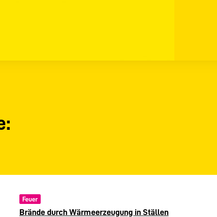
e:
Feuer
Brände durch Wärmeerzeugung in Ställen