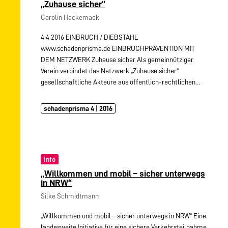
„Zuhause sicher“
Carolin Hackemack
4 4 2016 EINBRUCH / DIEBSTAHL
www.schadenprisma.de EINBRUCHPRÄVENTION MIT
DEM NETZWERK Zuhause sicher Als gemeinnütziger
Verein verbindet das Netzwerk „Zuhause sicher“
gesellschaftliche Akteure aus öffentlich-rechtlichen…
schadenprisma 4 | 2016
Info
„Willkommen und mobil – sicher unterwegs
in NRW“
Silke Schmidtmann
„Willkommen und mobil – sicher unterwegs in NRW“ Eine
landesweite Initiative für eine sichere Verkehrsteilnahme