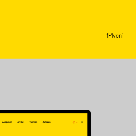
1-1
von
1