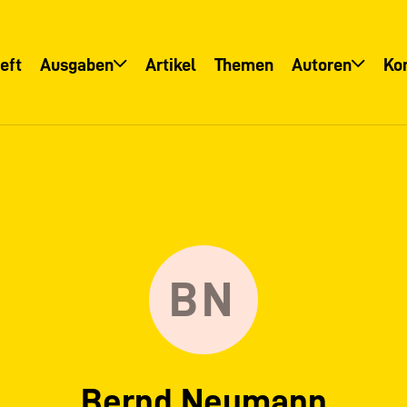
eft
Ausgaben
Artikel
Themen
Autoren
Ko
Übersicht
Übersicht
Informationsservice
Autoreninfo
BN
Bernd Neumann