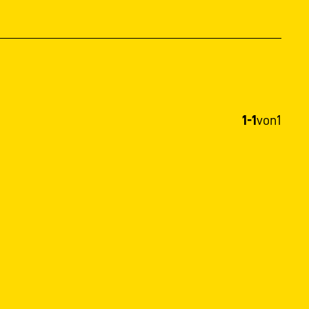
1-1
von
1