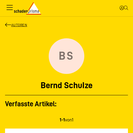
AUTOREN
BS
Bernd SchuIze
Verfasste Artikel:
1-1
von
1