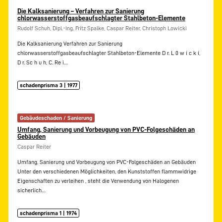
Die Kalksanierung – Verfahren zur Sanierung
chlorwasserstoffgasbeaufschlagter Stahlbeton-Elemente
Rudolf Schuh, Dipl.-Ing. Fritz Spalke, Caspar Reiter, Christoph Lowicki
Die Kalksanierung Verfahren zur Sanierung
chlorwasserstoffgasbeaufschlagter Stahlbeton-Elemente D r. L 0 w i c k i,
D r. Sc h u h, C. Re i…
schadenprisma 3 | 1977
Gebäudeschaden / Sanierung
Umfang, Sanierung und Vorbeugung von PVC-Folgeschäden an
Gebäuden
Caspar Reiter
Umfang, Sanierung und Vorbeugung von PVC-Folgeschäden an Gebäuden
Unter den verschiedenen Möglichkeiten, den Kunststoffen flammwidrige
Eigenschaften zu verleihen , steht die Verwendung von Halogenen
sicherlich…
schadenprisma 1 | 1974