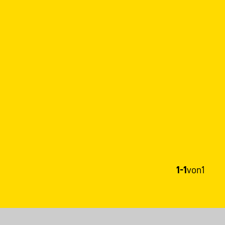
1-1
von
1