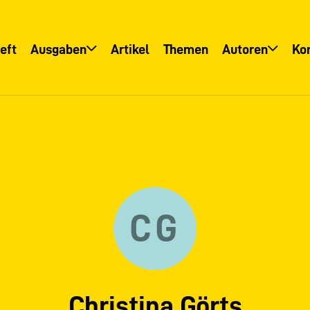
eft
Ausgaben
Artikel
Themen
Autoren
Ko
Übersicht
Übersicht
Informationsservice
Autoreninfo
CG
Christina Görts