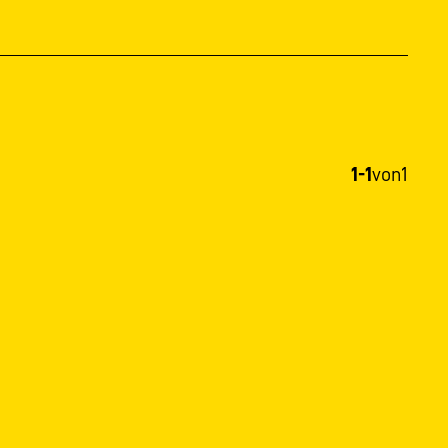
1-1
von
1