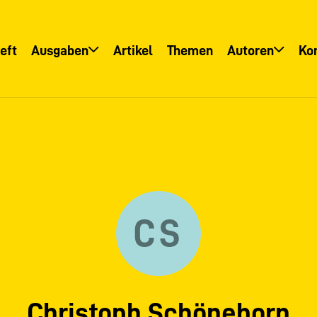
eft
Ausgaben
Artikel
Themen
Autoren
Ko
Übersicht
Übersicht
Informationsservice
Autoreninfo
CS
Christoph Schöneborn