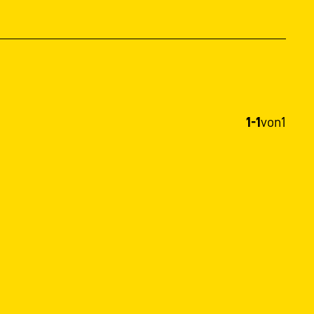
1-1
von
1