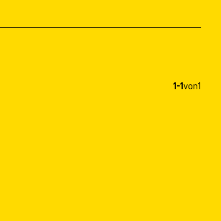
1-1
von
1