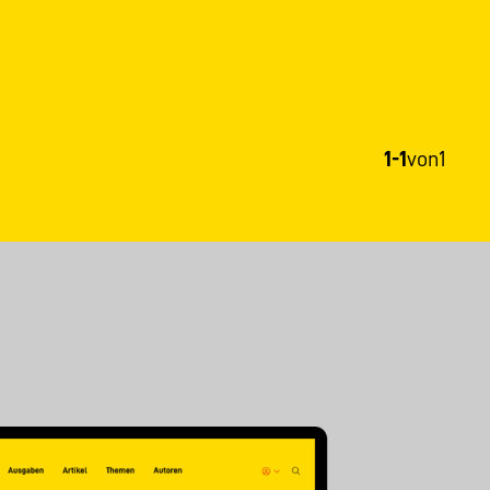
1-1
von
1