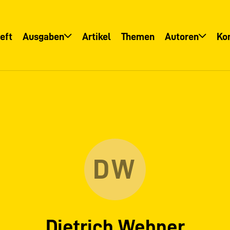
eft
Ausgaben
Artikel
Themen
Autoren
Ko
Übersicht
Übersicht
Informationsservice
Autoreninfo
DW
Dietrich Webner