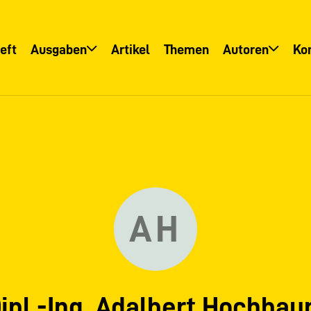
eft
Ausgaben
Artikel
Themen
Autoren
Ko
Übersicht
Übersicht
Informationsservice
Autoreninfo
AH
ipl.-Ing. Adalbert Hochba