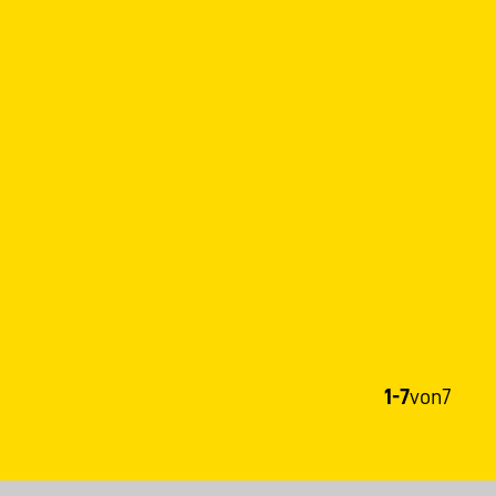
1-7
von
7