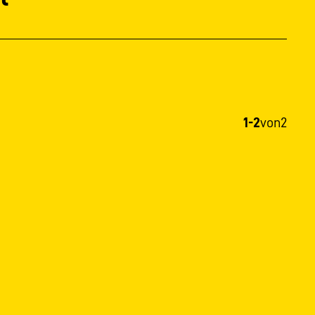
1-2
von
2