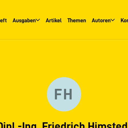
eft
Ausgaben
Artikel
Themen
Autoren
Ko
Übersicht
Übersicht
Informationsservice
Autoreninfo
FH
Dipl.-Ing. Friedrich Himsted