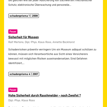
die gleichen wie bei jeder Absicherung von Sachwerten: mechanischer
Schutz, elektronische Überwachung und personelle…
schadenprisma 1 | 2008
Feuer
Sicherheit für Museen
Ralf Mertens, Dipl.-Phys. Klaus Ross, Annette Bockhorst
Schadenrisiken präventiv verringern Um ein Museum adäquat schützen zu
können, müssen sich Verantwortliche aus Sicht eines Versicherers
bewusst mit möglichen Risiken auseinandersetzen. Sind Gefahren
identifiziert,…
schadenprisma 4 | 2007
Feuer
Hohe Sicherheit durch Rauchmelder – noch Zweifel ?
Dipl.-Phys. Klaus Ross