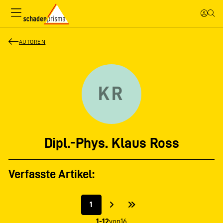
AUTOREN
KR
Dipl.-Phys. Klaus Ross
Verfasste Artikel:
1
1-12
von
16