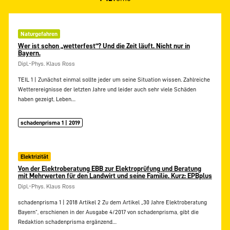
Naturgefahren
Wer ist schon „wetterfest“? Und die Zeit läuft. Nicht nur in
Bayern.
Dipl.-Phys. Klaus Ross
TEIL 1 | Zunächst einmal sollte jeder um seine Situation wissen. Zahlreiche
Wetterereignisse der letzten Jahre und leider auch sehr viele Schäden
haben gezeigt, Leben…
schadenprisma 1 | 2019
Elektrizität
Von der Elektroberatung EBB zur Elektroprüfung und Beratung
mit Mehrwerten für den Landwirt und seine Familie. Kurz: EPBplus
Dipl.-Phys. Klaus Ross
schadenprisma 1 | 2018 Artikel 2 Zu dem Artikel „30 Jahre Elektroberatung
Bayern“, erschienen in der Ausgabe 4/2017 von schadenprisma, gibt die
Redaktion schadenprisma ergänzend…