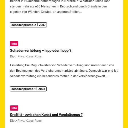
Bericht zur Rauchmelderkampagne in Nordrhein-Westfalen Jedes Jahr
sterben mehr als 600 Menschen in Deutschland durch Brände in den
eigenen vier Wänden. Gewiss, an anderen Stellen…
schadenprisma 2 | 2007
Info
Schadenverhütung – hipp oder hopp ?
Dipl.-Phys. Klaus Ross
Einleitung Die Möglichkeiten von Schadenverhütung sind immer auch von
den Bedingungen des Versicherungsmarktes abhängig. Dennoch war und ist
Schadenverhütung ein besonderes Metier in der Versicherungswelt,…
schadenprisma 1 | 2003
Info
Graffiti – zwischen Kunst und Vandalismus ?
Dipl.-Phys. Klaus Ross