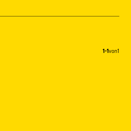
1-1
von
1