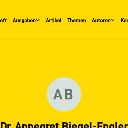
eft
Ausgaben
Artikel
Themen
Autoren
Ko
Übersicht
Übersicht
Informationsservice
Autoreninfo
AB
Dr. Annegret Biegel-Engler