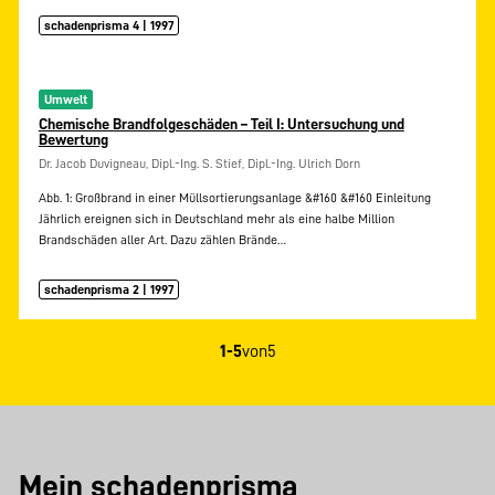
schadenprisma 4 | 1997
Umwelt
Chemische Brandfolgeschäden – Teil I: Untersuchung und
Bewertung
Dr. Jacob Duvigneau, Dipl.-Ing. S. Stief, Dipl.-Ing. Ulrich Dorn
Abb. 1: Großbrand in einer Müllsortierungsanlage &#160 &#160 Einleitung
Jährlich ereignen sich in Deutschland mehr als eine halbe Million
Brandschäden aller Art. Dazu zählen Brände…
schadenprisma 2 | 1997
1-5
von
5
Mein schadenprisma