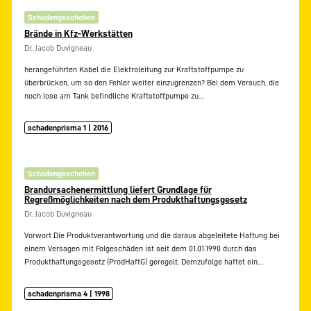
Schadengeschehen
Brände in Kfz-Werkstätten
Dr. Jacob Duvigneau
herangeführten Kabel die Elektroleitung zur Kraftstoffpumpe zu
überbrücken, um so den Fehler weiter einzugrenzen? Bei dem Versuch, die
noch lose am Tank befindliche Kraftstoffpumpe zu…
schadenprisma 1 | 2016
Schadengeschehen
Brandursachenermittlung liefert Grundlage für
Regreßmöglichkeiten nach dem Produkthaftungsgesetz
Dr. Jacob Duvigneau
Vorwort Die Produktverantwortung und die daraus abgeleitete Haftung bei
einem Versagen mit Folgeschäden ist seit dem 01.01.1990 durch das
Produkthaftungsgesetz (ProdHaftG) geregelt. Demzufolge haftet ein…
schadenprisma 4 | 1998