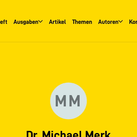
eft
Ausgaben
Artikel
Themen
Autoren
Ko
Übersicht
Übersicht
Informationsservice
Autoreninfo
MM
Dr. Michael Merk