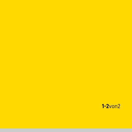
1-2
von
2