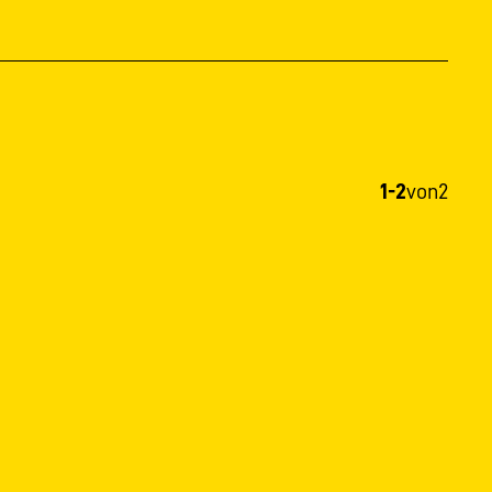
1-2
von
2