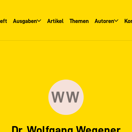
eft
Ausgaben
Artikel
Themen
Autoren
Ko
Übersicht
Übersicht
Informationsservice
Autoreninfo
WW
Dr. Wolfgang Wegener