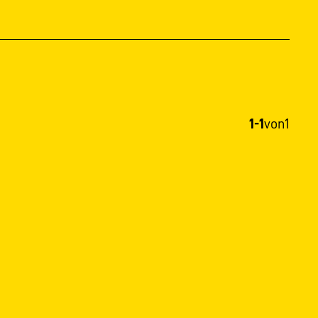
1-1
von
1