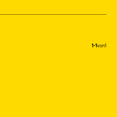
1-1
von
1