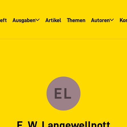
eft
Ausgaben
Artikel
Themen
Autoren
Ko
Übersicht
Übersicht
Informationsservice
Autoreninfo
EL
E. W. Langewellpott