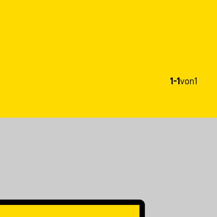
1-1
von
1