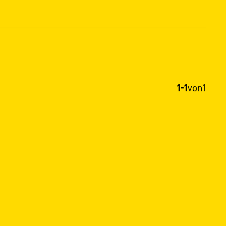
1-1
von
1