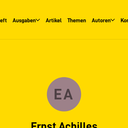
eft
Ausgaben
Artikel
Themen
Autoren
Ko
Übersicht
Übersicht
Informationsservice
Autoreninfo
EA
Ernst Achilles