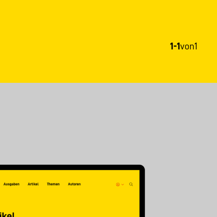
1-1
von
1