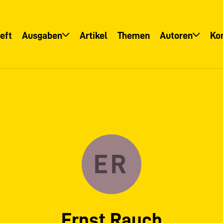
eft
Ausgaben
Artikel
Themen
Autoren
Ko
Übersicht
Übersicht
Informationsservice
Autoreninfo
ER
Ernst Rauch