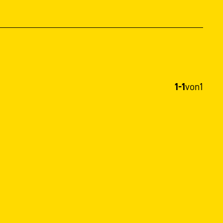
1-1
von
1