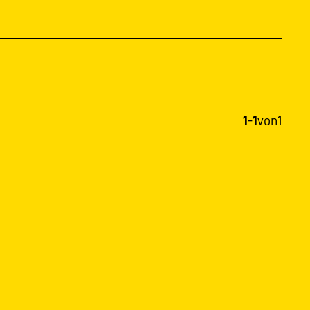
1-1
von
1