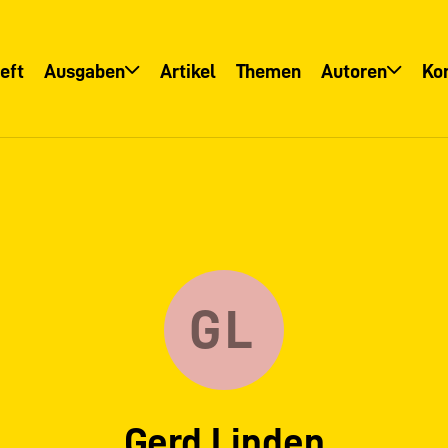
eft
Ausgaben
Artikel
Themen
Autoren
Ko
Übersicht
Übersicht
Informationsservice
Autoreninfo
GL
Gerd Linden