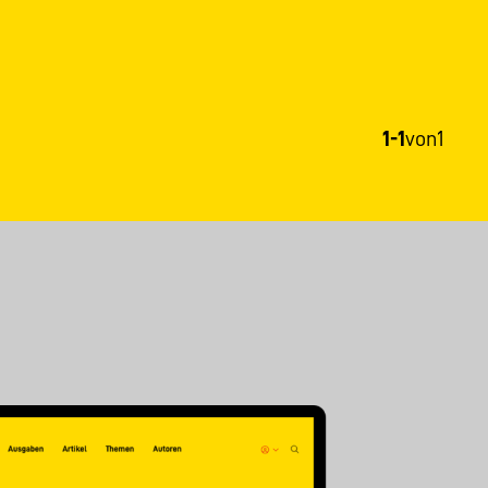
1-1
von
1