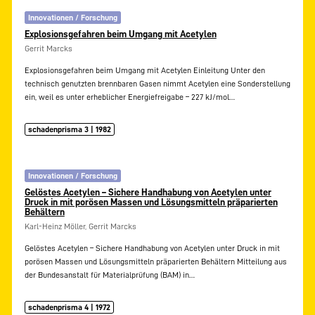
Innovationen / Forschung
Explosionsgefahren beim Umgang mit Acetylen
Gerrit Marcks
Explosionsgefahren beim Umgang mit Acetylen Einleitung Unter den
technisch genutzten brennbaren Gasen nimmt Acetylen eine Sonderstellung
ein, weil es unter erheblicher Energiefreigabe – 227 kJ/mol…
schadenprisma 3 | 1982
Innovationen / Forschung
Gelöstes Acetylen – Sichere Handhabung von Acetylen unter
Druck in mit porösen Massen und Lösungsmitteln präparierten
Behältern
Karl-Heinz Möller, Gerrit Marcks
Gelöstes Acetylen – Sichere Handhabung von Acetylen unter Druck in mit
porösen Massen und Lösungsmitteln präparierten Behältern Mitteilung aus
der Bundesanstalt für Materialprüfung (BAM) in…
schadenprisma 4 | 1972