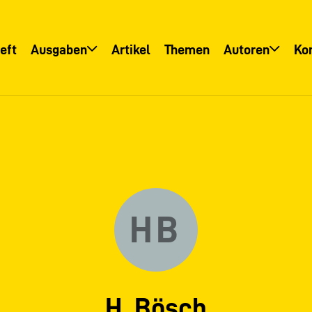
eft
Ausgaben
Artikel
Themen
Autoren
Ko
Übersicht
Übersicht
Informationsservice
Autoreninfo
HB
H. Bösch