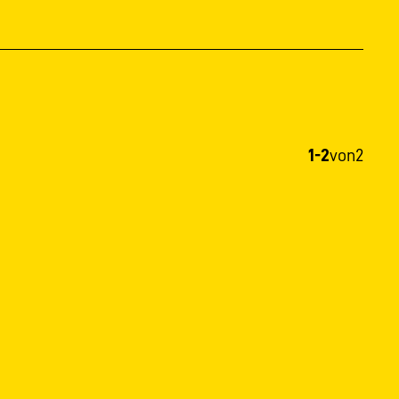
1-2
von
2